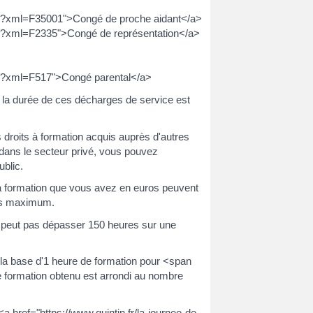
nne/?xml=F35001">Congé de proche aidant</a>
nne/?xml=F2335">Congé de représentation</a>
nne/?xml=F517">Congé parental</a>
 la durée de ces décharges de service est
droits à formation acquis auprès d'autres
 dans le secteur privé, vous pouvez
ublic.
s à formation que vous avez en euros peuvent
res maximum.
ne peut pas dépasser 150 heures sur une
 la base d'1 heure de formation pour <span
 formation obtenu est arrondi au nombre
a href="https://www.quintin.fr/la-journee-de-