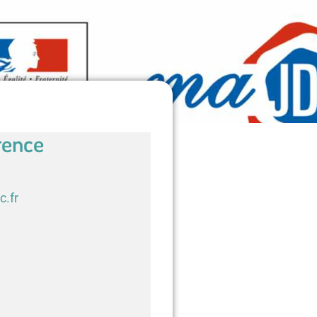
rence
c.fr