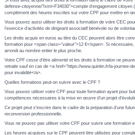
defense-citoyenne/?xml=F34030">compte d'engagement citoyen (C
complément des heures inscrites sur votre CPF pour mettre en œuvr
Vous pouvez aussi utiliser les droits à formation de votre CEC po
l'exercice d'activités de dirigeant associatif bénévole ou de volontar
Les droits acquis en euros au titre du CEC peuvent alors être conv
formation pour <span class="valeur">12 €</span>. Si nécessaire, 
arrondi au nombre entier le plus proche.
Votre CPF cesse d'être alimenté et les droits à formation ne peuven
retraite sauf en cas de <a href="https://www.quintin.fr/la-journee
pour invalidité</a>.
Quelles formations peut-on suivre avec le CPF ?
Vous pouvez utiliser votre CPF pour toute formation ayant pour but l
compétences nécessaires à la mise en œuvre d'un projet d'évoluti
Ce projet peut s'inscrire dans le cadre de la préparation d'une futu
reconversion professionnelle.
Vous ne pouvez pas utiliser votre CPF pour suivre une formation en
Les heures acquises sur le CPF peuvent être utilisées pour compl