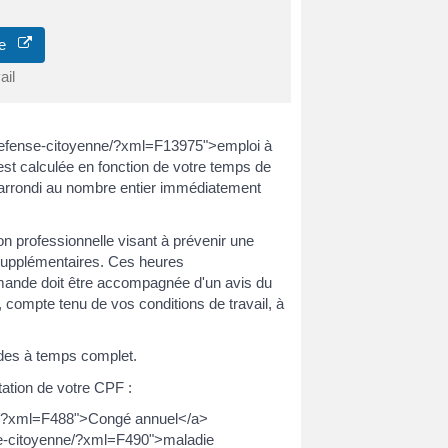
gne
ail
e-defense-citoyenne/?xml=F13975">emploi à
st calculée en fonction de votre temps de
t arrondi au nombre entier immédiatement
on professionnelle visant à prévenir une
 supplémentaires. Ces heures
ande doit être accompagnée d'un avis du
 compte tenu de vos conditions de travail, à
odes à temps complet.
tation de votre CPF :
nne/?xml=F488">Congé annuel</a>
nse-citoyenne/?xml=F490">maladie