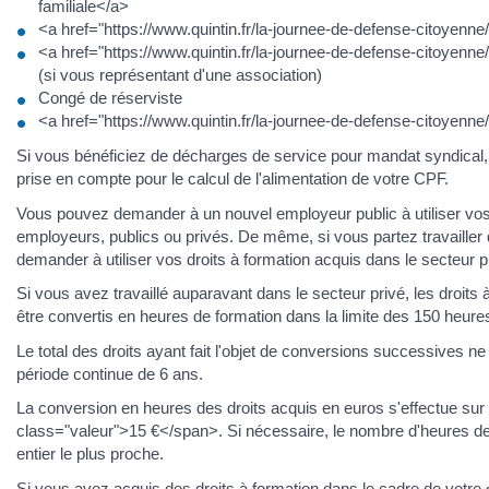
familiale</a>
<a href="https://www.quintin.fr/la-journee-de-defense-citoye
<a href="https://www.quintin.fr/la-journee-de-defense-citoye
(si vous représentant d'une association)
Congé de réserviste
<a href="https://www.quintin.fr/la-journee-de-defense-citoye
Si vous bénéficiez de décharges de service pour mandat syndical,
prise en compte pour le calcul de l'alimentation de votre CPF.
Vous pouvez demander à un nouvel employeur public à utiliser vos 
employeurs, publics ou privés. De même, si vous partez travailler
demander à utiliser vos droits à formation acquis dans le secteur p
Si vous avez travaillé auparavant dans le secteur privé, les droit
être convertis en heures de formation dans la limite des 150 heu
Le total des droits ayant fait l'objet de conversions successives 
période continue de 6 ans.
La conversion en heures des droits acquis en euros s'effectue sur
class="valeur">15 €</span>. Si nécessaire, le nombre d'heures de
entier le plus proche.
Si vous avez acquis des droits à formation dans le cadre de votre <