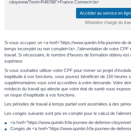
citoyenne/?xml=R48788">France Connect</a>
Accéder au service en li
Ministère chargé du trav
Si vous occupez un <a href="https://www.quintin.fr/la-journee-d
temps incomplet ou non complet</a>, l'alimentation de votre CPF e
travail. Si nécessaire, le nombre d'heures de formation obtenu es
supérieur.
Si vous souhaitez utiliser votre CPF pour mener un projet d'évoluti
inaptitude à vos fonctions, vous pouvez bénéficier de 150 heures
supplémentaires vous sont accordées à votre demande. Votre dem
médecin du travail qui atteste que votre état de santé vous expose,
un risque d'inaptitude à vos fonctions.
Les périodes de travail à temps partiel sont assimilées à des péri
Les congés suivants sont pris en compte pour le calcul de l'alimen
<a href="https://www.quintin.fr/la-journee-de-defense-citoye
Congés de <a href="https://www.quintin.fr/la-journee-de-defe