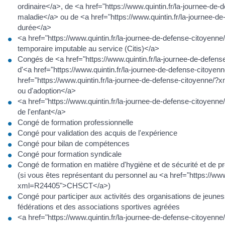
ordinaire</a>, de <a href="https://www.quintin.fr/la-journee-
maladie</a> ou de <a href="https://www.quintin.fr/la-journee
durée</a>
<a href="https://www.quintin.fr/la-journee-de-defense-citoyen
temporaire imputable au service (Citis)</a>
Congés de <a href="https://www.quintin.fr/la-journee-de-defe
d'<a href="https://www.quintin.fr/la-journee-de-defense-citoy
href="https://www.quintin.fr/la-journee-de-defense-citoyenne/
ou d'adoption</a>
<a href="https://www.quintin.fr/la-journee-de-defense-citoyenn
de l'enfant</a>
Congé de formation professionnelle
Congé pour validation des acquis de l'expérience
Congé pour bilan de compétences
Congé pour formation syndicale
Congé de formation en matière d'hygiène et de sécurité et de pr
(si vous êtes représentant du personnel au <a href="https://www
xml=R24405">CHSCT</a>)
Congé pour participer aux activités des organisations de jeunes
fédérations et des associations sportives agréées
<a href="https://www.quintin.fr/la-journee-de-defense-citoyen