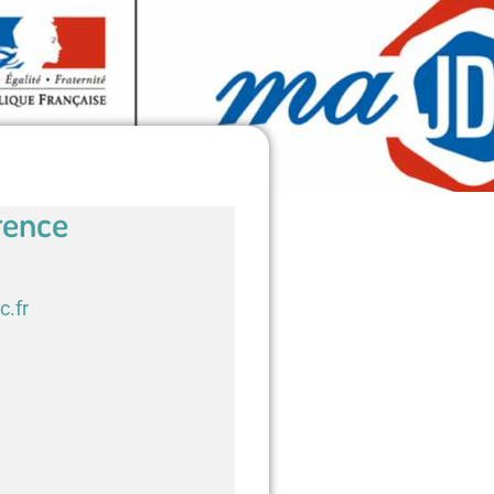
rence
c.fr