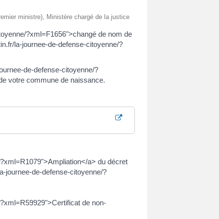
remier ministre), Ministère chargé de la justice
e-citoyenne/?xml=F1656">changé de nom de
in.fr/la-journee-de-defense-citoyenne/?
-journee-de-defense-citoyenne/?
e de votre commune de naissance.
ne/?xml=R1079">Ampliation</a> du décret
/la-journee-de-defense-citoyenne/?
e/?xml=R59929">Certificat de non-