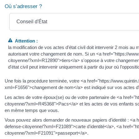
Où s’adresser ?
Conseil d'État
Attention :
la modification de vos actes d'état civil doit intervenir 2 mois au
autorisant votre changement de nom. Si un <a href="https://www.q
citoyenne/?xml=R12890">tiers</a> s'oppose à votre changement 
d'état civil peut intervenir uniquement à partir du jour où l’opposit
Une fois la procédure terminée, votre <a href="https://www.quintin
xml=F1656">changement de nom</a> est indiqué sur vos actes d'ét
Les actes de votre époux(se) ou de votre partenaire de <a href="ht
citoyenne/?xml=R45368">Pacs</a> et les actes de vos enfants son
en même temps que vous.
Vous pouvez alors demander de nouveaux papiers d'identité : <a hre
defense-citoyenne/?xml=F21089">carte d'identité</a>, <a href="htt
citoyenne/?xml=F21091">passeport</a>.