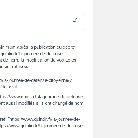
 minimum après la publication du décret
uintin.fr/la-journee-de-defense-
de nom, la modification de vos actes
ion est refusée.
.fr/la-journee-de-defense-citoyenne/?
at civil.
tps://www.quintin.fr/la-journee-de-defense-
t aussi modifiés s'ils ont changé de nom
f="https://www.quintin.fr/la-journee-de-
ps://www.quintin.fr/la-journee-de-defense-