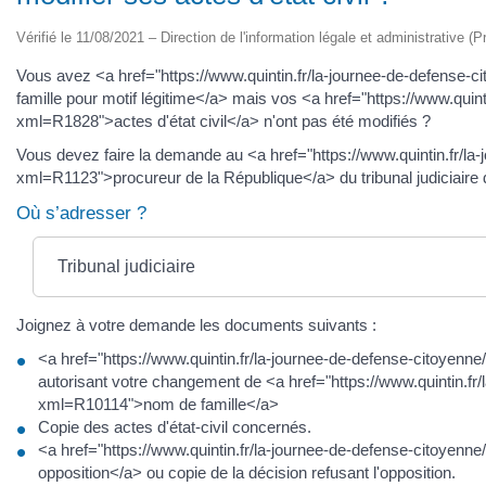
Vérifié le 11/08/2021 – Direction de l'information légale et administrative (P
Vous avez <a href="https://www.quintin.fr/la-journee-de-defens
famille pour motif légitime</a> mais vos <a href="https://www.quint
xml=R1828">actes d'état civil</a> n'ont pas été modifiés ?
Vous devez faire la demande au <a href="https://www.quintin.fr/la
xml=R1123">procureur de la République</a> du tribunal judiciair
Où s’adresser ?
Tribunal judiciaire
Joignez à votre demande les documents suivants :
<a href="https://www.quintin.fr/la-journee-de-defense-citoyen
autorisant votre changement de <a href="https://www.quintin.fr
xml=R10114">nom de famille</a>
Copie des actes d'état-civil concernés.
<a href="https://www.quintin.fr/la-journee-de-defense-citoyenn
opposition</a> ou copie de la décision refusant l'opposition.