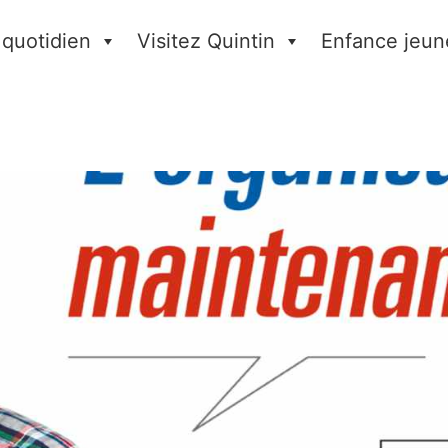
 quotidien
Visitez Quintin
Enfance jeun