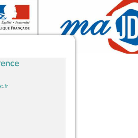
rence
c.fr