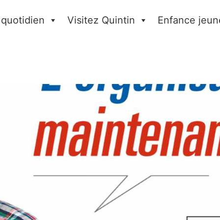
 quotidien
Visitez Quintin
Enfance jeun