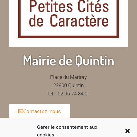
Mairie de Quintin
Place du Martray
22800 Quintin
Tél. : 02 96 74 84 01
Contactez-nous
Gérer le consentement aux
cookies