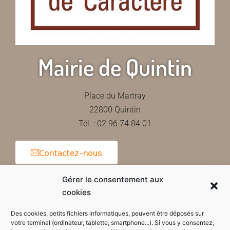
Mairie de Quintin
Place du Martray
22800 Quintin
Tél. : 02 96 74 84 01
Contactez-nous
Gérer le consentement aux
cookies
Horaires d'ouverture de la mairie
Des cookies, petits fichiers informatiques, peuvent être déposés sur
votre terminal (ordinateur, tablette, smartphone...). Si vous y consentez,