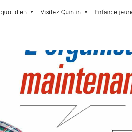
 quotidien
Visitez Quintin
Enfance jeun