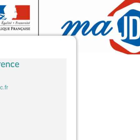
rence
c.fr