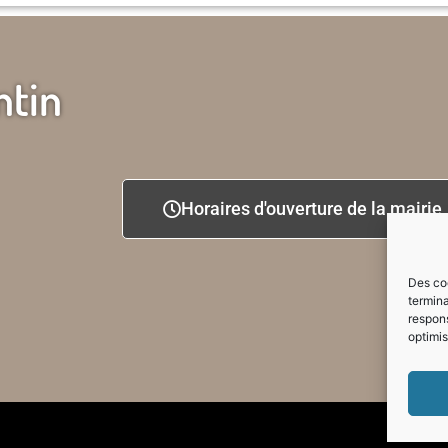
ntin
Horaires d'ouverture de la mairie
Des coo
termina
respons
optimis