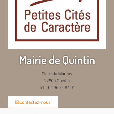
Mairie de Quintin
Place du Martray
22800 Quintin
Tél. : 02 96 74 84 01
Contactez-nous