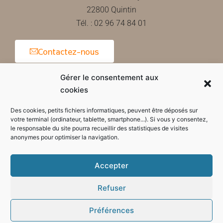
22800 Quintin
Tél. : 02 96 74 84 01
Contactez-nous
Gérer le consentement aux
cookies
Horaires d'ouverture de la mairie
Des cookies, petits fichiers informatiques, peuvent être déposés sur
votre terminal (ordinateur, tablette, smartphone...). Si vous y consentez,
le responsable du site pourra recueillir des statistiques de visites
anonymes pour optimiser la navigation.
Accepter
Refuser
Préférences
Mode sombre :