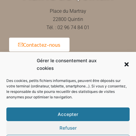
Place du Martray
22800 Quintin
Tél. : 02 96 74 84 01
Contactez-nous
Gérer le consentement aux
cookies
Horaires d'ouverture de la mairie
Des cookies, petits fichiers informatiques, peuvent être déposés sur
votre terminal (ordinateur, tablette, smartphone...). Si vous y consentez,
le responsable du site pourra recueillir des statistiques de visites
anonymes pour optimiser la navigation.
Accepter
Refuser