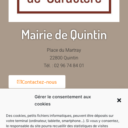
Mairie de Quintin
Place du Martray
22800 Quintin
Tél. : 02 96 74 84 01
Contactez-nous
Gérer le consentement aux
cookies
Horaires d'ouverture de la mairie
Des cookies, petits fichiers informatiques, peuvent être déposés sur
votre terminal (ordinateur, tablette, smartphone...). Si vous y consentez,
le responsable du site pourra recueillir des statistiques de visites