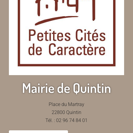
Mairie de Quintin
Place du Martray
22800 Quintin
Tél. : 02 96 74 84 01