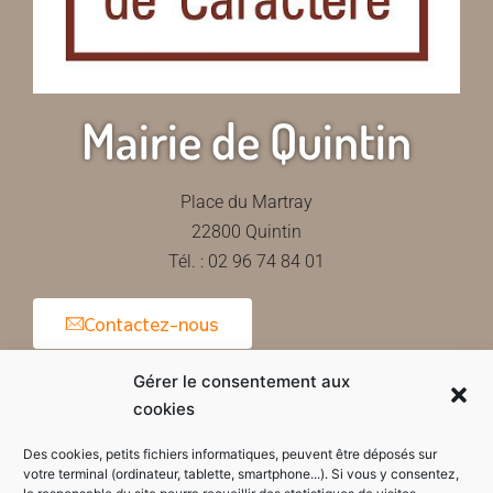
Mairie de Quintin
Place du Martray
22800 Quintin
Tél. : 02 96 74 84 01
Contactez-nous
Gérer le consentement aux
cookies
Horaires d'ouverture de la mairie
Des cookies, petits fichiers informatiques, peuvent être déposés sur
votre terminal (ordinateur, tablette, smartphone...). Si vous y consentez,