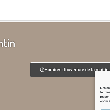
ntin
Horaires d'ouverture de la mairie
Des coo
termina
respons
optimis