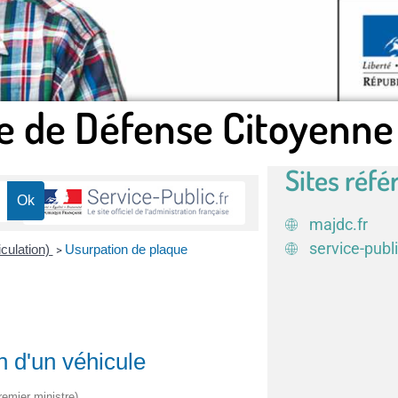
e de Défense Citoyenne
Sites réfé
majdc.fr
service-publi
iculation)
Usurpation de plaque
>
n d'un véhicule
remier ministre)