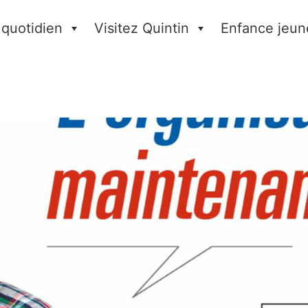
 quotidien
Visitez Quintin
Enfance jeun