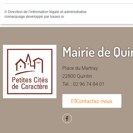
©
Direction de l’information légale et administrative
comarquage developpé par
baseo.io
Mairie de Qui
Place du Martray
22800 Quintin
Tél. : 02 96 74 84 01
Contactez-nous