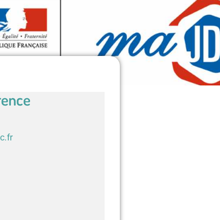
rence
c.fr