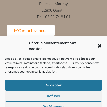
Place du Martray
22800 Quintin
Tél. : 02 96 74 84 01
Contactez-nous
Gérer le consentement aux
cookies
Horaires d'ouverture de la mairie
Des cookies, petits fichiers informatiques, peuvent être déposés sur
votre terminal (ordinateur, tablette, smartphone...). Si vous y consentez,
le responsable du site pourra recueillir des statistiques de visites
anonymes pour optimiser la navigation.
Accepter
Refuser
Préférences