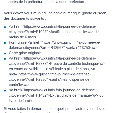
auprès de la préfecture ou de la sous-préfecture.
Vous devez vous munir d'une copie numérique (photo ou scan)
des documents suivants :
<a href="https://www.quintin.fr/la-journee-de-defense-
citoyenne/?xml=F1028">Justificatif de domicile</a> de
moins de 6 mois
Formulaire <a href="https://www.quintin.fr/la-journee-de-
defense-citoyenne/?xml=R13567">cerfa n°13750</a>
Carte grise originale
<a href="https://www.quintin.fr/la-journee-de-defense-
citoyenne/?xml=F2878">Preuve du contrôle technique</a>
en cours de validité si le véhicule a plus de 4 ans, <a
href="https://www.quintin.fr/la-journee-de-defense-
citoyenne/?xml=F2880">sauf s'il est dispensé de
contrôle</a>
<a href="https://www.quintin.fr/la-journee-de-defense-
citoyenne/?xml=F1432">Extrait d'acte de mariage</a> ou
livret de famille
Si vous faites la démarche pour quelqu'un d'autre, vous devez