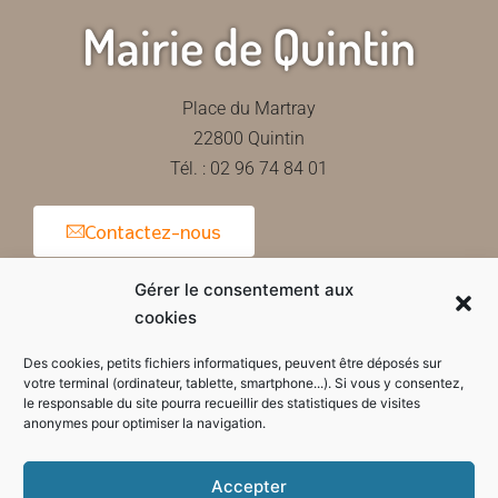
Mairie de Quintin
Place du Martray
22800 Quintin
Tél. : 02 96 74 84 01
Contactez-nous
Gérer le consentement aux
cookies
Horaires d'ouverture de la mairie
Des cookies, petits fichiers informatiques, peuvent être déposés sur
votre terminal (ordinateur, tablette, smartphone...). Si vous y consentez,
le responsable du site pourra recueillir des statistiques de visites
anonymes pour optimiser la navigation.
Accepter