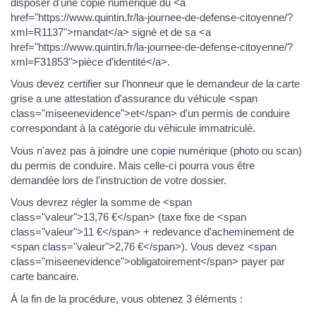
disposer d'une copie numérique du <a
href="https://www.quintin.fr/la-journee-de-defense-citoyenne/?
xml=R1137">mandat</a> signé et de sa <a
href="https://www.quintin.fr/la-journee-de-defense-citoyenne/?
xml=F31853">pièce d'identité</a>.
Vous devez certifier sur l'honneur que le demandeur de la carte
grise a une attestation d'assurance du véhicule <span
class="miseenevidence">et</span> d'un permis de conduire
correspondant à la catégorie du véhicule immatriculé.
Vous n'avez pas à joindre une copie numérique (photo ou scan)
du permis de conduire. Mais celle-ci pourra vous être
demandée lors de l'instruction de votre dossier.
Vous devrez régler la somme de <span
class="valeur">13,76 €</span> (taxe fixe de <span
class="valeur">11 €</span> + redevance d'acheminement de
<span class="valeur">2,76 €</span>). Vous devez <span
class="miseenevidence">obligatoirement</span> payer par
carte bancaire.
À la fin de la procédure, vous obtenez 3 éléments :