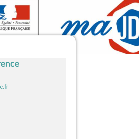
rence
c.fr