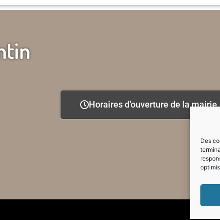
ntin
Horaires d'ouverture de la mairie
Des coo
termina
respons
optimis