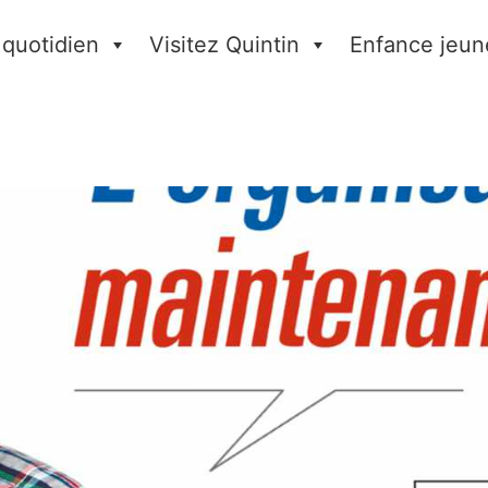
 quotidien
Visitez Quintin
Enfance jeun