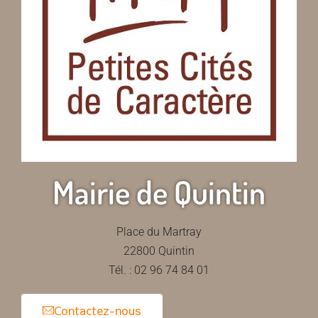
Mairie de Quintin
Place du Martray
22800 Quintin
Tél. : 02 96 74 84 01
Contactez-nous