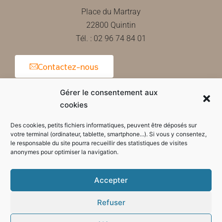
Place du Martray
22800 Quintin
Tél. : 02 96 74 84 01
Contactez-nous
Gérer le consentement aux
cookies
Horaires d'ouverture de la mairie
Des cookies, petits fichiers informatiques, peuvent être déposés sur
votre terminal (ordinateur, tablette, smartphone...). Si vous y consentez,
le responsable du site pourra recueillir des statistiques de visites
anonymes pour optimiser la navigation.
Accepter
Refuser