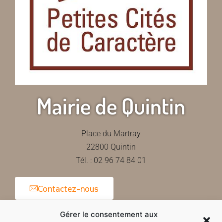
Mairie de Quintin
Place du Martray
22800 Quintin
Tél. : 02 96 74 84 01
Contactez-nous
Gérer le consentement aux