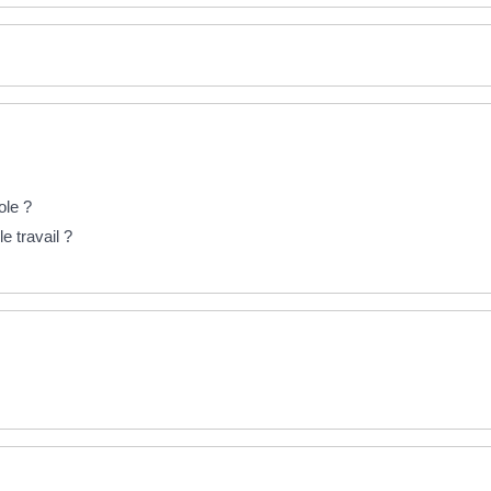
ole ?
e travail ?