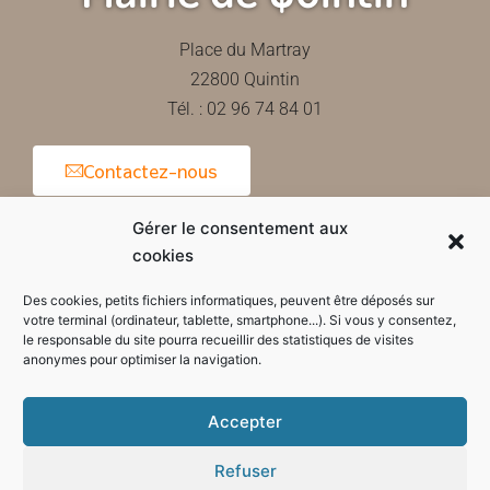
Place du Martray
22800 Quintin
Tél. : 02 96 74 84 01
Contactez-nous
Gérer le consentement aux
cookies
Horaires d'ouverture de la mairie
Des cookies, petits fichiers informatiques, peuvent être déposés sur
votre terminal (ordinateur, tablette, smartphone...). Si vous y consentez,
le responsable du site pourra recueillir des statistiques de visites
anonymes pour optimiser la navigation.
Accepter
Refuser