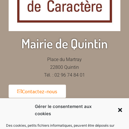
Mairie de Quintin
Place du Martray
22800 Quintin
Tél. : 02 96 74 84 01
Contactez-nous
Gérer le consentement aux
cookies
Horaires d'ouverture de la mairie
Des cookies, petits fichiers informatiques, peuvent être déposés sur