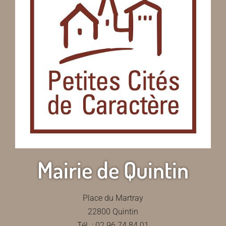
Mairie de Quintin
Place du Martray
22800 Quintin
Tél. : 02 96 74 84 01