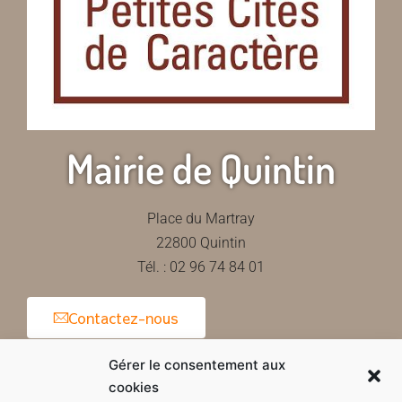
Mairie de Quintin
Place du Martray
22800 Quintin
Tél. : 02 96 74 84 01
Contactez-nous
Gérer le consentement aux
cookies