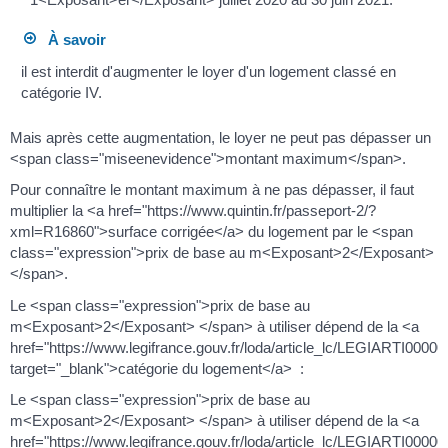
À savoir
il est interdit d'augmenter le loyer d'un logement classé en
catégorie IV.
Mais après cette augmentation, le loyer ne peut pas dépasser un
<span class="miseenevidence">montant maximum</span>.
Pour connaître le montant maximum à ne pas dépasser, il faut
multiplier la <a href="https://www.quintin.fr/passeport-2/?
xml=R16860">surface corrigée</a> du logement par le <span
class="expression">prix de base au m<Exposant>2</Exposant>
</span>.
Le <span class="expression">prix de base au
m<Exposant>2</Exposant> </span> à utiliser dépend de la <a
href="https://www.legifrance.gouv.fr/loda/article_lc/LEGIARTI0000
target="_blank">catégorie du logement</a> :
Le <span class="expression">prix de base au
m<Exposant>2</Exposant> </span> à utiliser dépend de la <a
href="https://www.legifrance.gouv.fr/loda/article_lc/LEGIARTI0000