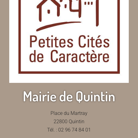
Mairie de Quintin
Place du Martray
22800 Quintin
Tél. : 02 96 74 84 01