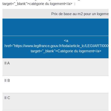
target="_blank">catégorie du logement</a> :
Prix de base au m2 pour un logement 
<a
href="https://www.legifrance.gouv.fr/loda/article_lc/LEGIARTI000
target="_blank">Catégorie du logement</a>
II A
II B
II C