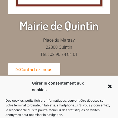
Mairie de Quintin
Place du Martray
22800 Quintin
Tél. : 02 96 74 84 01
Contactez-nous
Gérer le consentement aux
cookies
Horaires d'ouverture de la mairie
Des cookies, petits fichiers informatiques, peuvent être déposés sur
votre terminal (ordinateur, tablette, smartphone...). Si vous y consentez,
le responsable du site pourra recueillir des statistiques de visites
anonymes pour optimiser la navigation.