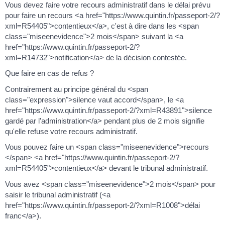
Vous devez faire votre recours administratif dans le délai prévu
pour faire un recours <a href="https://www.quintin.fr/passeport-2/?
xml=R54405">contentieux</a>, c'est à dire dans les <span
class="miseenevidence">2 mois</span> suivant la <a
href="https://www.quintin.fr/passeport-2/?
xml=R14732">notification</a> de la décision contestée.
Que faire en cas de refus ?
Contrairement au principe général du <span
class="expression">silence vaut accord</span>, le <a
href="https://www.quintin.fr/passeport-2/?xml=R43891">silence
gardé par l’administration</a> pendant plus de 2 mois signifie
qu'elle refuse votre recours administratif.
Vous pouvez faire un <span class="miseenevidence">recours
</span> <a href="https://www.quintin.fr/passeport-2/?
xml=R54405">contentieux</a> devant le tribunal administratif.
Vous avez <span class="miseenevidence">2 mois</span> pour
saisir le tribunal administratif (<a
href="https://www.quintin.fr/passeport-2/?xml=R1008">délai
franc</a>).