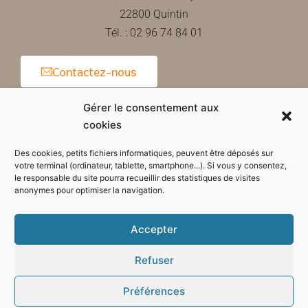
22800 Quintin
Tél. : 02 96 74 84 01
Contactez-nous
Gérer le consentement aux
cookies
Horaires d'ouverture de la mairie
Des cookies, petits fichiers informatiques, peuvent être déposés sur
votre terminal (ordinateur, tablette, smartphone...). Si vous y consentez,
le responsable du site pourra recueillir des statistiques de visites
anonymes pour optimiser la navigation.
Accepter
Refuser
Préférences
Mode sombre :