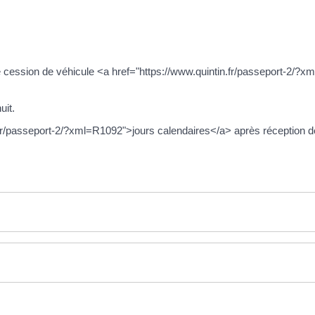
de cession de véhicule <a href="https://www.quintin.fr/passeport-2/
uit.
.fr/passeport-2/?xml=R1092">jours calendaires</a> après réception de l