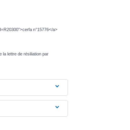
?xml=R20300">cerfa n°15776</a>
a lettre de résiliation par