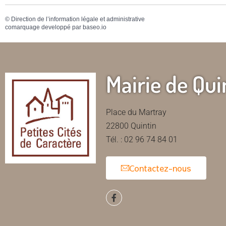
©
Direction de l’information légale et administrative
comarquage developpé par
baseo.io
Mairie de Qui
Place du Martray
22800 Quintin
Tél. : 02 96 74 84 01
Contactez-nous