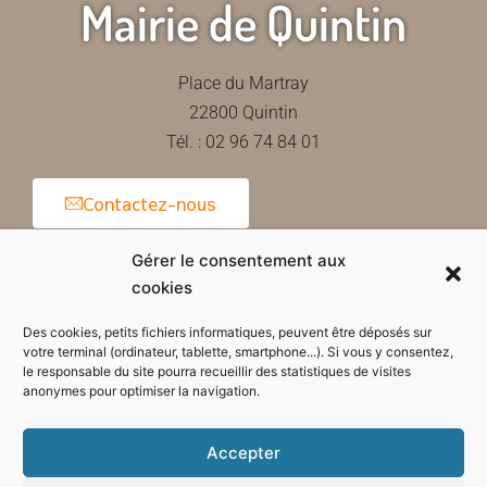
Mairie de Quintin
Place du Martray
22800 Quintin
Tél. : 02 96 74 84 01
Contactez-nous
Gérer le consentement aux
cookies
Horaires d'ouverture de la mairie
Des cookies, petits fichiers informatiques, peuvent être déposés sur
votre terminal (ordinateur, tablette, smartphone...). Si vous y consentez,
le responsable du site pourra recueillir des statistiques de visites
anonymes pour optimiser la navigation.
Accepter