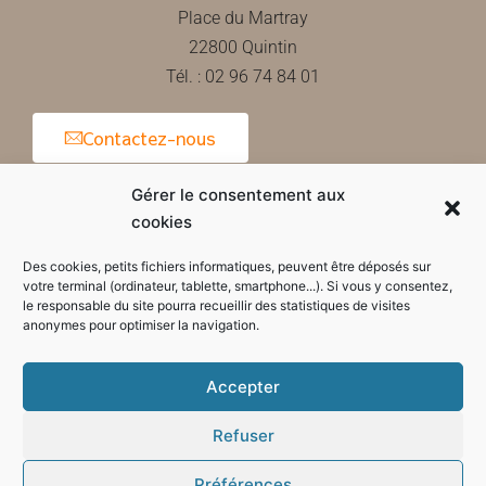
Place du Martray
22800 Quintin
Tél. : 02 96 74 84 01
Contactez-nous
Gérer le consentement aux
cookies
Horaires d'ouverture de la mairie
Des cookies, petits fichiers informatiques, peuvent être déposés sur
votre terminal (ordinateur, tablette, smartphone...). Si vous y consentez,
le responsable du site pourra recueillir des statistiques de visites
anonymes pour optimiser la navigation.
Accepter
Refuser
Préférences