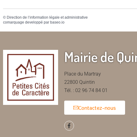
©
Direction de l’information légale et administrative
comarquage developpé par
baseo.io
Mairie de Qui
Place du Martray
22800 Quintin
Tél. : 02 96 74 84 01
Contactez-nous