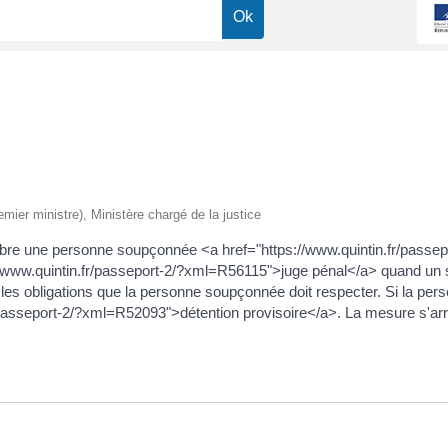
remier ministre), Ministère chargé de la justice
libre une personne soupçonnée <a href="https://www.quintin.fr/passep
//www.quintin.fr/passeport-2/?xml=R56115">juge pénal</a> quand un s
t les obligations que la personne soupçonnée doit respecter. Si la pe
fr/passeport-2/?xml=R52093">détention provisoire</a>. La mesure s'arr