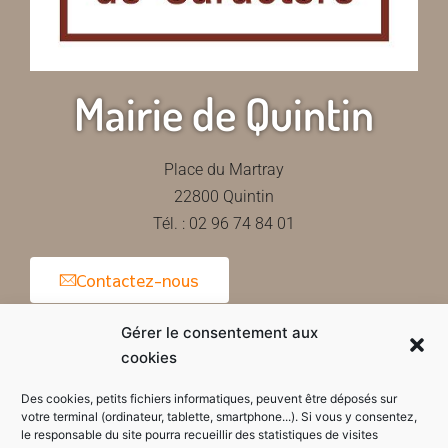
Mairie de Quintin
Place du Martray
22800 Quintin
Tél. : 02 96 74 84 01
Contactez-nous
Gérer le consentement aux
cookies
Horaires d'ouverture de la mairie
Des cookies, petits fichiers informatiques, peuvent être déposés sur
votre terminal (ordinateur, tablette, smartphone...). Si vous y consentez,
le responsable du site pourra recueillir des statistiques de visites