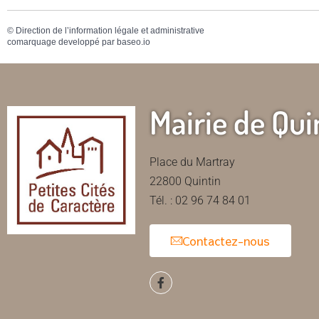
©
Direction de l’information légale et administrative
comarquage developpé par
baseo.io
Mairie de Qui
Place du Martray
22800 Quintin
Tél. : 02 96 74 84 01
Contactez-nous