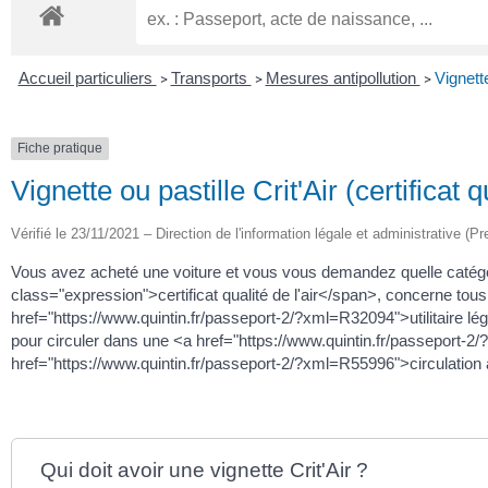
Accueil particuliers
Transports
Mesures antipollution
Vignette
>
>
>
Fiche pratique
Vignette ou pastille Crit'Air (certificat qu
Vérifié le 23/11/2021 – Direction de l'information légale et administrative (Pr
Vous avez acheté une voiture et vous vous demandez quelle catégori
class="expression">certificat qualité de l'air</span>, concerne tou
href="https://www.quintin.fr/passeport-2/?xml=R32094">utilitaire lé
pour circuler dans une <a href="https://www.quintin.fr/passeport-2
href="https://www.quintin.fr/passeport-2/?xml=R55996">circulation al
Qui doit avoir une vignette Crit'Air ?