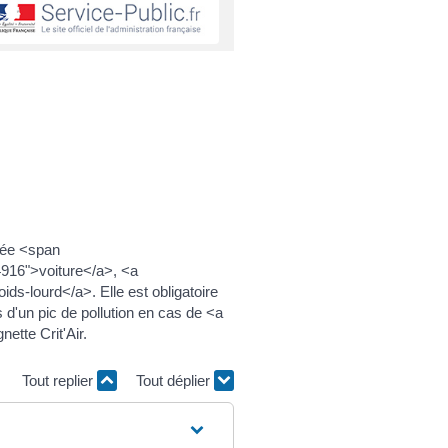
elée <span
54916">voiture</a>, <a
ds-lourd</a>. Elle est obligatoire
d'un pic de pollution en cas de <a
ette Crit'Air.
Tout replier
Tout déplier