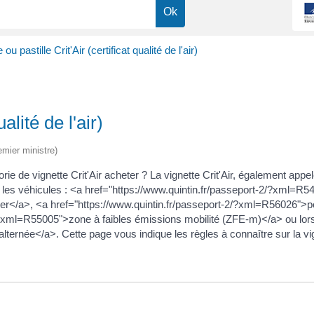
 ou pastille Crit'Air (certificat qualité de l'air)
alité de l'air)
emier ministre)
e de vignette Crit'Air acheter ? La vignette Crit'Air, également app
s les véhicules : <a href="https://www.quintin.fr/passeport-2/?xml=R
ger</a>, <a href="https://www.quintin.fr/passeport-2/?xml=R56026">poi
/?xml=R55005">zone à faibles émissions mobilité (ZFE-m)</a> ou lors 
ternée</a>. Cette page vous indique les règles à connaître sur la vign