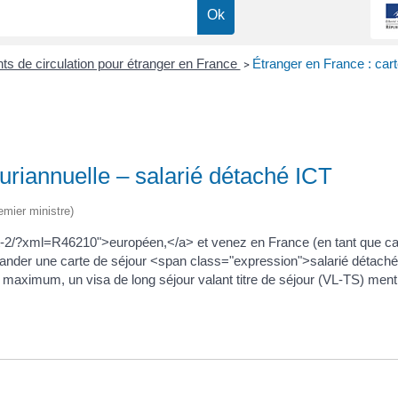
nts de circulation pour étranger en France
Étranger en France : carte
>
luriannuelle – salarié détaché ICT
emier ministre)
ort-2/?xml=R46210">européen,</a> et venez en France (en tant que ca
nder une carte de séjour <span class="expression">salarié détaché 
 maximum, un visa de long séjour valant titre de séjour (VL-TS) men