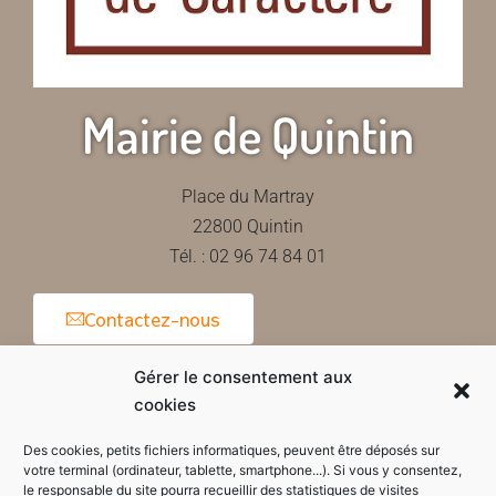
Mairie de Quintin
Place du Martray
22800 Quintin
Tél. : 02 96 74 84 01
Contactez-nous
Gérer le consentement aux
cookies
Horaires d'ouverture de la mairie
Des cookies, petits fichiers informatiques, peuvent être déposés sur
votre terminal (ordinateur, tablette, smartphone...). Si vous y consentez,
le responsable du site pourra recueillir des statistiques de visites