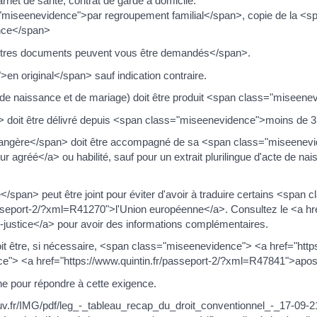
net de santé, contrat de garde à domicile.
s="miseenevidence">par regroupement familial</span>, copie de la <s
ance</span>
autres documents peuvent vous être demandés</span>.
n original</span> sauf indication contraire.
de naissance et de mariage) doit être produit <span class="miseene
n> doit être délivré depuis <span class="miseenevidence">moins de 
angère</span> doit être accompagné de sa <span class="miseenevi
 agréé</a> ou habilité, sauf pour un extrait plurilingue d'acte de nai
</span> peut être joint pour éviter d'avoir à traduire certains <sp
asseport-2/?xml=R41270">l'Union européenne</a>. Consultez le <a href
-justice</a> pour avoir des informations complémentaires.
 être, si nécessaire, <span class="miseenevidence"> <a href="https:
> <a href="https://www.quintin.fr/passeport-2/?xml=R47841">apost
e pour répondre à cette exigence.
ouv.fr/IMG/pdf/leg_-_tableau_recap_du_droit_conventionnel_-_17-09-