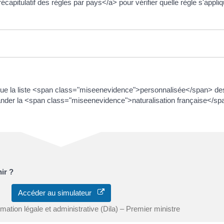
capitulatif des règles par pays</a> pour vérifier quelle règle s'appl
ue la liste <span class="miseenevidence">personnalisée</span> d
er la <span class="miseenevidence">naturalisation française</spa
ir ?
Accéder au simulateur
ormation légale et administrative (Dila) – Premier ministre