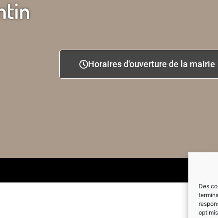
ntin
Horaires d'ouverture de la mairie
Des coo
termina
respons
optimis