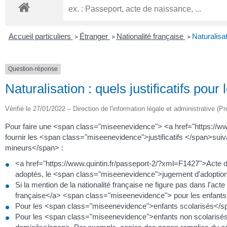
Accueil particuliers
Étranger
Nationalité française
Naturalisat
>
>
>
Question-réponse
Naturalisation : quels justificatifs pour
Vérifié le 27/01/2022 – Direction de l'information légale et administrative (Pr
Pour faire une <span class="miseenevidence"> <a href="https://w
fournir les <span class="miseenevidence">justificatifs </span>
mineurs</span> :
<a href="https://www.quintin.fr/passeport-2/?xml=F1427">Acte
adoptés, le <span class="miseenevidence">jugement d'adoptio
Si la mention de la nationalité française ne figure pas dans l'ac
française</a> <span class="miseenevidence"> pour les enfants
Pour les <span class="miseenevidence">enfants scolarisés</sp
Pour les <span class="miseenevidence">enfants non scolarisés<