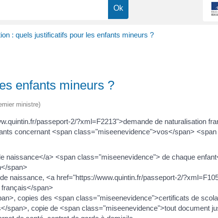
ion : quels justificatifs pour les enfants mineurs ?
 les enfants mineurs ?
emier ministre)
ww.quintin.fr/passeport-2/?xml=F2213">demande de naturalisation fr
suivants concernant <span class="miseenevidence">vos</span> <span
 de naissance</a> <span class="miseenevidence"> de chaque enfant<
n</span>
te de naissance, <a href="https://www.quintin.fr/passeport-2/?xml=F1051
 français</span>
an>, copies des <span class="miseenevidence">certificats de scolar
/span>, copie de <span class="miseenevidence">tout document justi