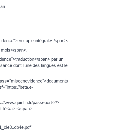
pan
vidence">en copie intégrale</span>.
3 mois</span>.
dence">traduction</span> par un
ssance dont l'une des langues est le
an class="miseenevidence">documents
="https://beta.e-
//www.quintin.fr/passeport-2/?
illé</a> </span>.
21_cle81db4e.pdf"