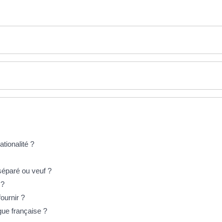
ationalité ?
 séparé ou veuf ?
 ?
fournir ?
gue française ?