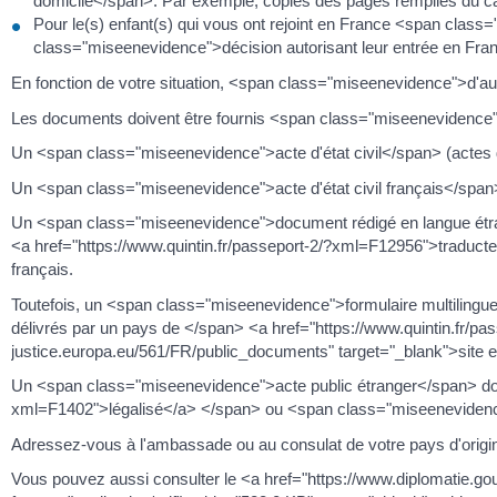
domicile</span>. Par exemple, copies des pages remplies du car
Pour le(s) enfant(s) qui vous ont rejoint en France <span clas
class="miseenevidence">décision autorisant leur entrée en Fr
En fonction de votre situation, <span class="miseenevidence">d'
Les documents doivent être fournis <span class="miseenevidence">e
Un <span class="miseenevidence">acte d'état civil</span> (actes 
Un <span class="miseenevidence">acte d'état civil français</spa
Un <span class="miseenevidence">document rédigé en langue étr
<a href="https://www.quintin.fr/passeport-2/?xml=F12956">traducteur
français.
Toutefois, un <span class="miseenevidence">formulaire multilingue
délivrés par un pays de </span> <a href="https://www.quintin.fr/p
justice.europa.eu/561/FR/public_documents" target="_blank">site e
Un <span class="miseenevidence">acte public étranger</span> doit
xml=F1402">légalisé</a> </span> ou <span class="miseenevidence"
Adressez-vous à l'ambassade ou au consulat de votre pays d'origin
Vous pouvez aussi consulter le <a href="https://www.diplomatie.g