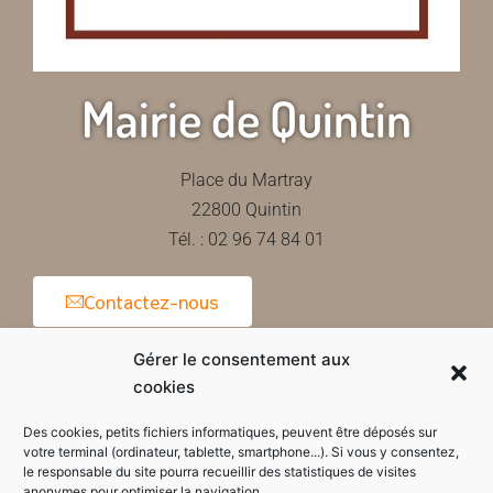
Mairie de Quintin
Place du Martray
22800 Quintin
Tél. : 02 96 74 84 01
Contactez-nous
Gérer le consentement aux
cookies
Horaires d'ouverture de la mairie
Des cookies, petits fichiers informatiques, peuvent être déposés sur
votre terminal (ordinateur, tablette, smartphone...). Si vous y consentez,
le responsable du site pourra recueillir des statistiques de visites
anonymes pour optimiser la navigation.