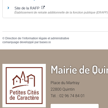
Site de la RAFP
Établissement de retraite additionnelle de la fonction publique (ERAFP)
©
Direction de l’information légale et administrative
comarquage developpé par
baseo.io
Mairie de Qui
Place du Martray
22800 Quintin
Tél. : 02 96 74 84 01