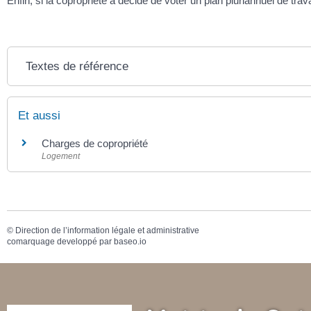
Enfin, si la copropriété a décidé de voter un plan pluriannuel de t
Textes de référence
Et aussi
Charges de copropriété
Logement
©
Direction de l’information légale et administrative
comarquage developpé par
baseo.io