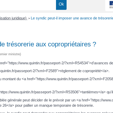
isation juridique)
Le syndic peut-il imposer une avance de trésorerie
>
e trésorerie aux copropriétaires ?
emier ministre)
href="https://www.quintin.fr/passeport-2/?xml=R54534">d'avances de
.quintin.fr/passeport-2/?xml=F2589">règlement de copropriété</a>.
montant du <a href="https://www.quintin.fr/passeport-2/?xml=F2058
tps://www.quintin.fr/passeport-2/?xml=R53506">tantièmes</a> qu'il 
lée générale peut décider de le prévoir par un <a href="https://www.q
le 26</a> pour pallier un manque temporaire de trésorerie.