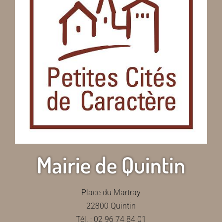
Mairie de Quintin
Place du Martray
22800 Quintin
Tél. : 02 96 74 84 01