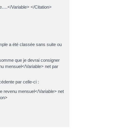
nce….</Variable> </Citation>
imple a été classée sans suite ou
a somme que je devrai consigner
enu mensuel</Variable> net par
dente par celle-ci :
re revenu mensuel</Variable> net
ion>