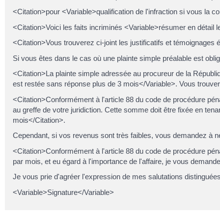
<Citation>pour <Variable>qualification de l'infraction si vous la
<Citation>Voici les faits incriminés <Variable>résumer en détail l
<Citation>Vous trouverez ci-joint les justificatifs et témoignages 
Si vous êtes dans le cas où une plainte simple préalable est oblig
<Citation>La plainte simple adressée au procureur de la Républiqu
est restée sans réponse plus de 3 mois</Variable>. Vous trouverez 
<Citation>Conformément à l'article 88 du code de procédure péna
au greffe de votre juridiction. Cette somme doit être fixée en t
mois</Citation>.
Cependant, si vos revenus sont très faibles, vous demandez à ne
<Citation>Conformément à l'article 88 du code de procédure pén
par mois, et eu égard à l'importance de l'affaire, je vous demand
Je vous prie d'agréer l'expression de mes salutations distinguées
<Variable>Signature</Variable>