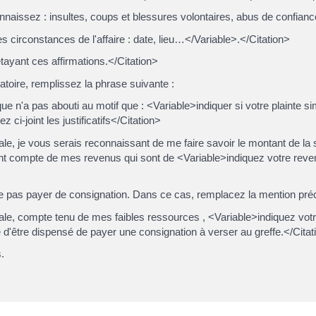
 connaissez : insultes, coups et blessures volontaires, abus de confia
es circonstances de l'affaire : date, lieu…</Variable>.</Citation>
étayant ces affirmations.</Citation>
atoire, remplissez la phrase suivante :
e n'a pas abouti au motif que : <Variable>indiquer si votre plainte s
ci-joint les justificatifs</Citation>
le, je vous serais reconnaissant de me faire savoir le montant de l
enant compte de mes revenus qui sont de <Variable>indiquez votre rev
 pas payer de consignation. Dans ce cas, remplacez la mention précé
ale, compte tenu de mes faibles ressources , <Variable>indiquez vot
e d'être dispensé de payer une consignation à verser au greffe.</Citat
.