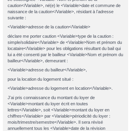
caution</Variable>, né(e) le <Variable>date et commune de
naissance de la caution</Variable>, résidant à l'adresse
suivante :
<Variable>adresse de la caution</Variable>
déclare me porter caution <Variable>type de la caution :
simple/solidaire</Variable> de <Variable>Nom et prénom du
locataire</Variable> pour les obligations résultant du bail qui
lui a été consenti par le bailleur <Variable>Nom et prénom du
bailleur</Variable>, demeurant :
<Variable>adresse du bailleur</Variable>,
pour la location du logement situé :
<Variable>adresse du logement en location</Variable>.
J'ai pris connaissance du montant du loyer de
<Variable>montant du loyer écrit en toutes
lettres</Variable>, soit <Variable>montant du loyer en
chiffres</Variable> par <Variable>périodicité du loyer :
mois/trimestre/semestre</Variable>. Il sera révisé
annuellement tous les <Variable>date de la révision