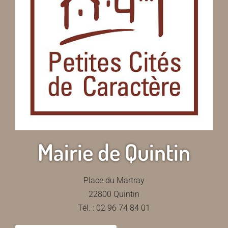
Mairie de Quintin
Place du Martray
22800 Quintin
Tél. : 02 96 74 84 01