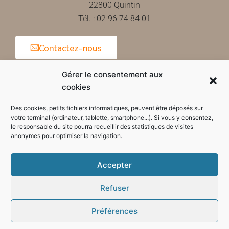
22800 Quintin
Tél. : 02 96 74 84 01
Contactez-nous
Gérer le consentement aux
cookies
Horaires d'ouverture de la mairie
Des cookies, petits fichiers informatiques, peuvent être déposés sur
votre terminal (ordinateur, tablette, smartphone...). Si vous y consentez,
le responsable du site pourra recueillir des statistiques de visites
anonymes pour optimiser la navigation.
Accepter
Refuser
Préférences
Mode sombre :