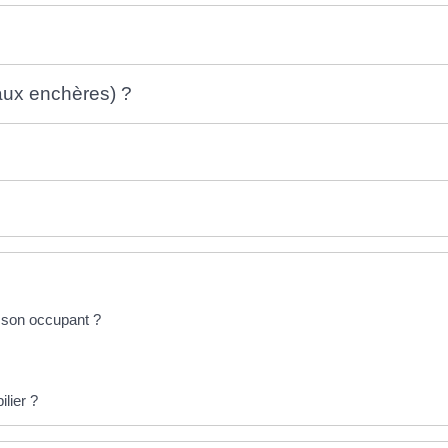
aux enchères) ?
e son occupant ?
lier ?