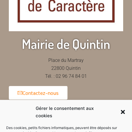
Mairie de Quintin
Place du Martray
22800 Quintin
Tél. : 02 96 74 84 01
Contactez-nous
Gérer le consentement aux
cookies
Horaires d'ouverture de la mairie
Des cookies, petits fichiers informatiques, peuvent être déposés sur