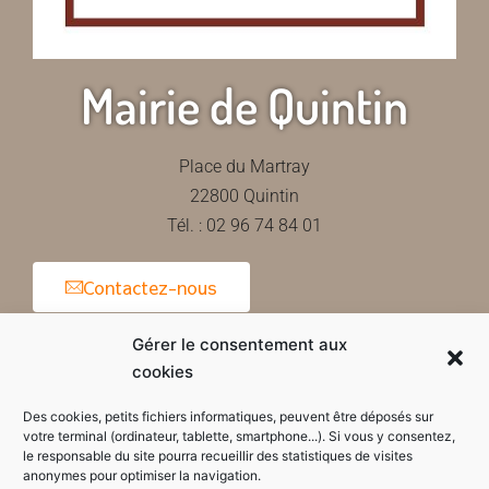
Mairie de Quintin
Place du Martray
22800 Quintin
Tél. : 02 96 74 84 01
Contactez-nous
Gérer le consentement aux
cookies
Horaires d'ouverture de la mairie
Des cookies, petits fichiers informatiques, peuvent être déposés sur
votre terminal (ordinateur, tablette, smartphone...). Si vous y consentez,
le responsable du site pourra recueillir des statistiques de visites
anonymes pour optimiser la navigation.