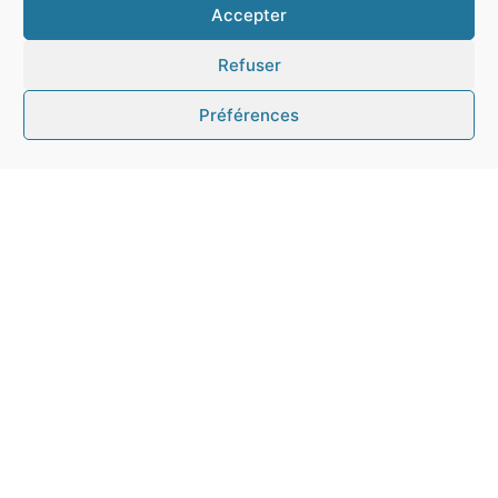
Accepter
Refuser
Préférences
Mode sombre :
Mairie de Quintin
Place du Martray
22800 Quintin
Tél. : 02 96 74 84 01