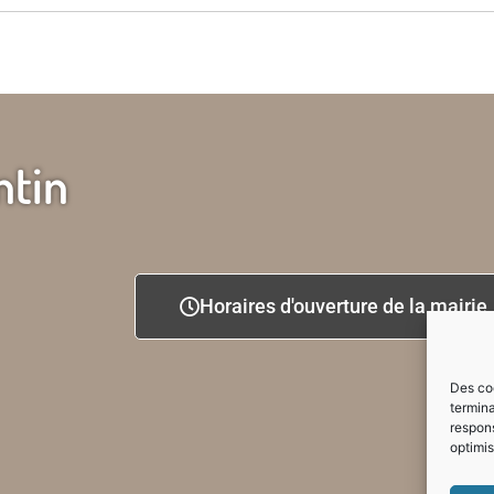
ntin
Horaires d'ouverture de la mairie
Des coo
termina
respons
optimis