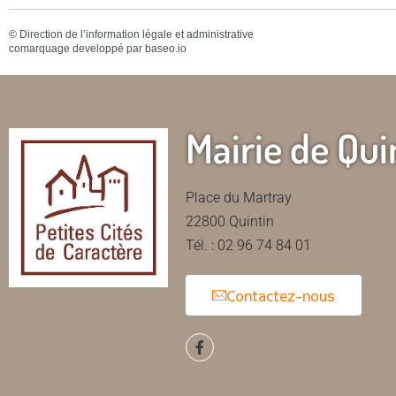
©
Direction de l’information légale et administrative
comarquage developpé par
baseo.io
Mairie de Qui
Place du Martray
22800 Quintin
Tél. : 02 96 74 84 01
Contactez-nous